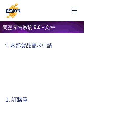
​商靈零售系統 9.0 - 文件
1. 內部貨品需求申請
2. 訂購單