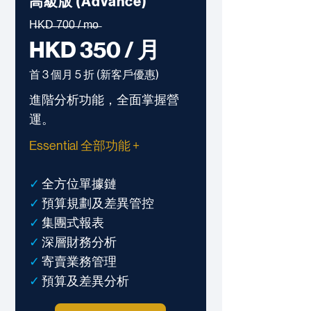
高級版 (Advance)
H̶K̶D̶ ̶7̶0̶0̶ ̶/̶ ̶m̶o̶
HKD 350 / 月
首 3 個月 5 折 (
新客戶
優惠)
進階分析功能，全面掌握營
運。
Essential 全部功能 +
✓
全方位單據鏈
✓
預算規劃及差異管控
✓
集團式報表
✓
深層財務分析
✓
寄賣業務管理
✓
預算及差異分析