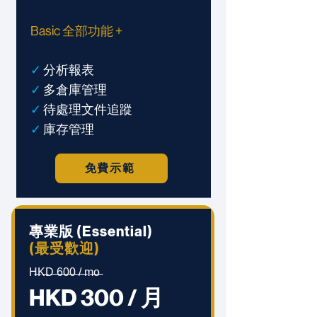
Basic 全部功能 +
✓
分析報表
✓
多倉庫管理
✓
待處理文件追蹤
✓
庫存管理
免費示範
專業版 (Essential)
(最受歡迎)
H̶K̶D̶ ̶6̶0̶0̶ ̶/̶ ̶m̶o̶
HKD 300 / 月