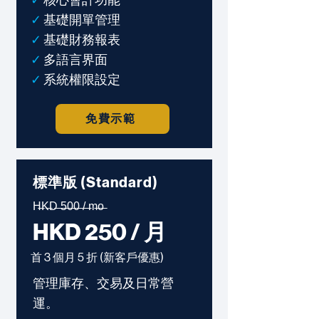
✓
核心會計功能
✓
基礎開單管理
✓
基礎財務報表
✓
多語言界面
✓
系統權限設定
免費示範
標準版 (Standard)
H̶K̶D̶ ̶5̶0̶0̶ ̶/̶ ̶m̶o̶
HKD 250 / 月
首 3 個月 5 折 (
新客戶
優惠)
管理庫存、交易及日常營
運。