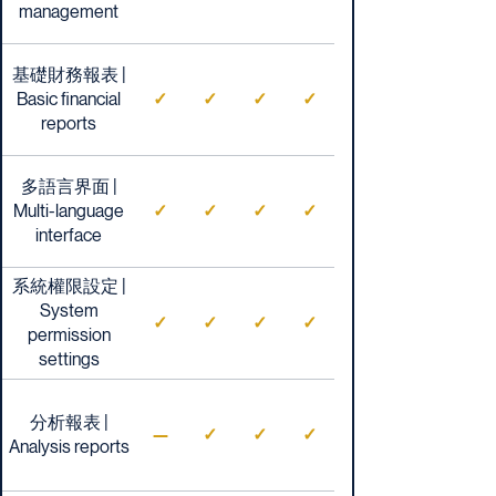
management
基礎財務報表 |
Basic financial
✓
✓
✓
✓
reports
多語言界面 |
Multi-language
✓
✓
✓
✓
interface
系統權限設定 |
System
✓
✓
✓
✓
permission
settings
分析報表 |
—
✓
✓
✓
Analysis reports