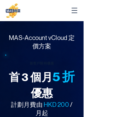
MAS-Account vCloud 定
價方案
新客戶限時優惠
5 折
首 3 個月
優惠
計劃月費由
HKD 200
/
月起