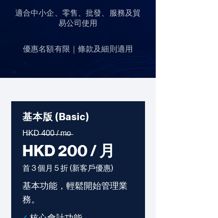
適合中小企、零售、批發、服務及貿
易公司使用
優惠名額有限｜條款及細則適用
基本版 (Basic)
H̶K̶D̶ ̶4̶0̶0̶ ̶/̶ ̶m̶o̶
HKD 200 / 月
首 3 個月 5 折 (新客戶優惠)
基本功能，輕鬆開始管理業
務。