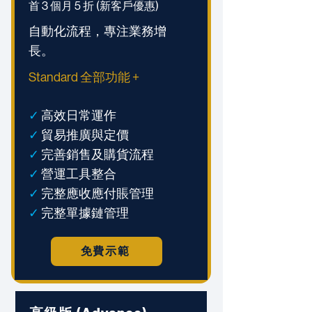
首 3 個月 5 折 (
新客戶
優惠)
自動化流程，專注業務增
長。
Standard 全部功能 +
✓
高效日常運作
✓
貿易推廣與定價
✓
完善銷售及購貨流程
✓
營運工具整合
✓
完整應收應付賬管理
✓
完整單據鏈管理
免費示範