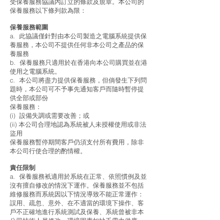
受保養服務協議內訂立的條款及規章。本公司的
保養服務以下條列款為限：
保養服務範圍
a. 此協議僅針對由本公司製造之電腦系統提供保
養服務，本公司不提供任何非本公司之產品的保
養服務
b. 保養服務只適用於在香港向本公司購買並在港
使用之電腦系統。
c. 本公司將盡力提供保養服務，但倘發生下列問
題時，本公司可不予事先通知客戶而隨時暫停提
供全部或部份
保養服務：
(i) 設備失調或需要改善；或
(ii) 本公司合理地認為系統被人未授權使用或非法
盜用
保養服務暫停期間客戶仍須支付所有費用，除非
本公司行使合理的酌情權。
責任限制
a. 保養服務衹適用於系統在正常、依照慣例及並
沒有擅自修改的情況下運作。保養服務並不包括
維修服務而系統因以下情況導致不能正常運作：
誤用、疏忽、意外、在不適當的環境下操作、客
戶不正確地進行系統測試及保養、系統曾被非本