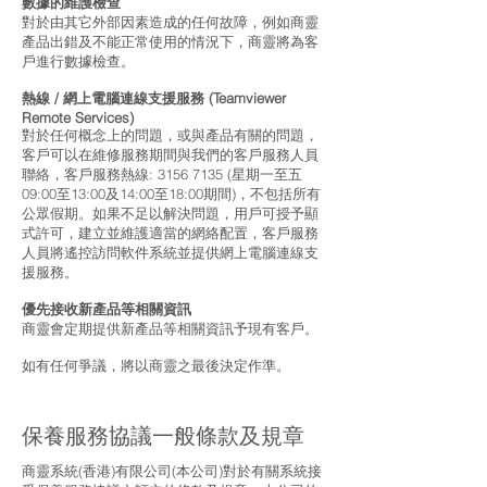
數據的維護檢查
對於由其它外部因素造成的任何故障，例如商靈
產品出錯及不能正常使用的情況下，商靈將為客
戶進行數據檢查。
熱線 / 網上電腦連線支援服務 (Teamviewer
Remote Services)
對於任何概念上的問題，或與產品有關的問題，
客戶可以在維修服務期間與我們的客戶服務人員
聯絡，客戶服務熱線:
3156 7135
(星期一至五
09:00至13:00及14:00至18:00期間)，不包括所有
公眾假期。如果不足以解決問題，用戶可授予顯
式許可，建立並維護適當的網絡配置，客戶服務
人員將遙控訪問軟件系統並提供網上電腦連線支
援服務。
優先接收新產品等相關資訊
商靈會定期提供新產品等相關資訊予現有客戶。
如有任何爭議，將以商靈之最後決定作準。
保養服務協議一般條款及規章
商靈系統(香港)有限公司(本公司)對於有關系統接