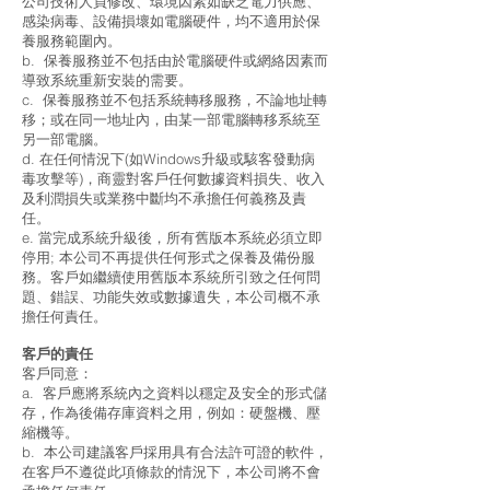
公司技術人員修改、環境因素如缺乏電力供應、
感染病毒、設備損壞如電腦硬件，均不適用於保
養服務範圍內。
b. 保養服務並不包括由於電腦硬件或網絡因素而
導致系統重新安裝的需要。
c. 保養服務並不包括系統轉移服務，不論地址轉
移；或在同一地址內，由某一部電腦轉移系統至
另一部電腦。
d. 在任何情況下(如Windows升級或駭客發動病
毒攻擊等)，商靈對客戶任何數據資料損失、收入
及利潤損失或業務中斷均不承擔任何義務及責
任。
e. 當完成系統升級後，所有舊版本系統必須立即
停用; 本公司不再提供任何形式之保養及備份服
務。客戶如繼續使用舊版本系統所引致之任何問
題、錯誤、功能失效或數據遺失，本公司概不承
擔任何責任。
客戶的責任
客戶同意：
a. 客戶應將系統內之資料以穩定及安全的形式儲
存，作為後備存庫資料之用，例如：硬盤機、壓
縮機等。
b. 本公司建議客戶採用具有合法許可證的軟件，
在客戶不遵從此項條款的情況下，本公司將不會