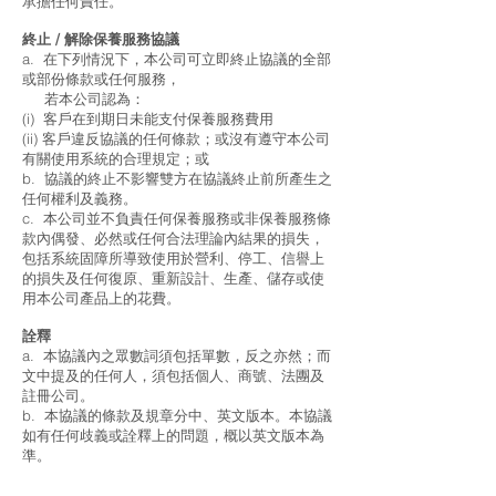
承擔任何責任。
終止 / 解除保養服務協議
a. 在下列情況下，本公司可立即終止協議的全部
或部份條款或任何服務，
若本公司認為：
(i) 客戶在到期日未能支付保養服務費用
(ii) 客戶違反協議的任何條款；或沒有遵守本公司
有關使用系統的合理規定；或
b. 協議的終止不影響雙方在協議終止前所產生之
任何權利及義務。
c. 本公司並不負責任何保養服務或非保養服務條
款內偶發、必然或任何合法理論內結果的損失，
包括系統固障所導致使用於營利、停工、信譽上
的損失及任何復原、重新設計、生產、儲存或使
用本公司產品上的花費。
詮釋
a. 本協議內之眾數詞須包括單數，反之亦然；而
文中提及的任何人，須包括個人、商號、法團及
註冊公司。
b. 本協議的條款及規章分中、英文版本。本協議
如有任何歧義或詮釋上的問題，概以英文版本為
準。