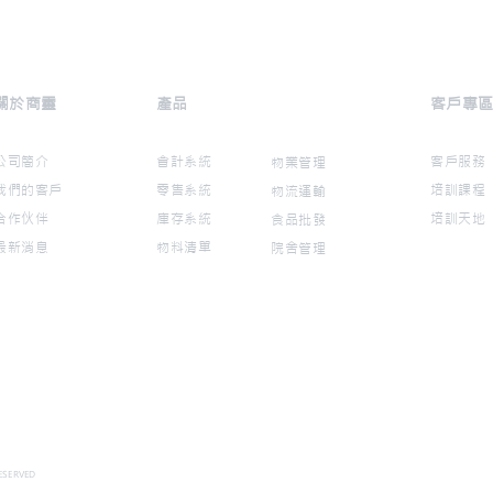
關於商靈
​產品
​客戶專
公司簡介
會計系統
客戶服務
物業管理
我們的客戶
零售系統
培訓課程
物流運輸
​合作伙伴
庫存系統
培訓天地​
食品批發
最新消息
物料清單​​
院舍管理​​
RESERVED