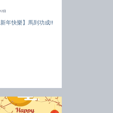
12日
新年快樂】馬到功成!!