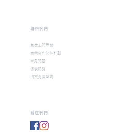
區
​聯絡我們
免費上門示範
商業合作伙伴計劃
常見問題
保養服務
網頁免責聲明
關注我們