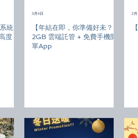
3月4日
2月
系統
【年結在即，你準備好未？】
【
新高度
2GB 雲端託管 + 免費手機開
單App