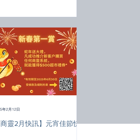
25年2月12日
【商靈2月快訊】元宵佳節快
樂