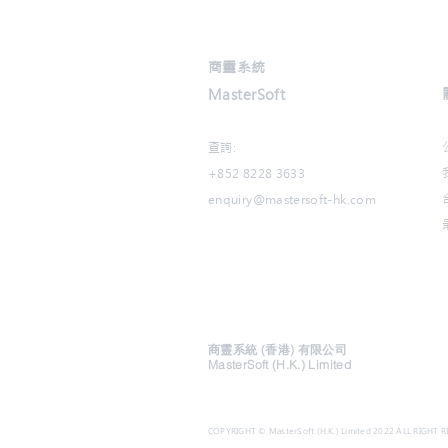
商靈系統
MasterSoft
查詢:
+852 8228 3633
enquiry@mastersoft-hk.com
商靈系統 (香港) 有限公司
MasterSoft (H.K.) Limited
COPYRIGHT © MasterSoft (H.K.) Limited 2022 ALL RIGHT 