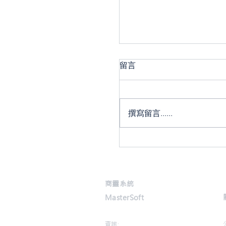
留言
撰寫留言......
【新品發佈】商靈會計系統
商靈系統
務新高度
MasterSoft
查詢: