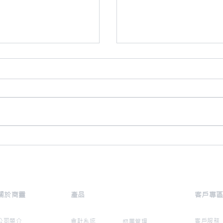
(雲端版) - 提升業
【年結在即，你準備好未
+ 免費手機開單App
關於商靈
​產品
​客戶專
公司簡介
會計系統
客戶服務
物業管理