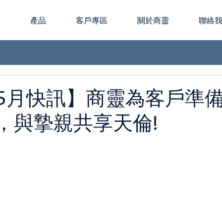
版
產品
客戶專區
關於商靈
聯絡
5月快訊】商靈為客戶準
，與摯親共享天倫!