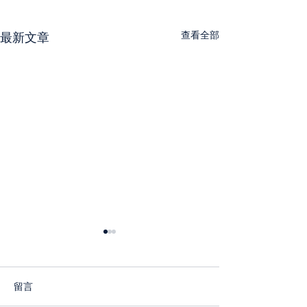
查看全部
最新文章
留言